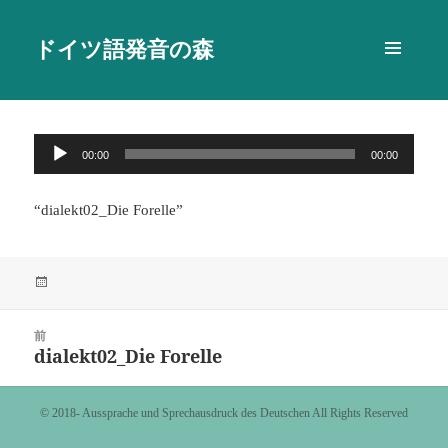
ドイツ語発音の森
メニュ
ーとウ
ィジェ
ット
音
00:00
00:00
声
プ
“dialekt02_Die Forelle”
レ
ー
ヤ
投
ー
稿
日:
投
前
稿
dialekt02_Die Forelle
前
ナ
の
ビ
投
©️ 2018- Aussprache und Sprechausdruck des Deutschen All Rights Reserved
ゲ
稿:
ー