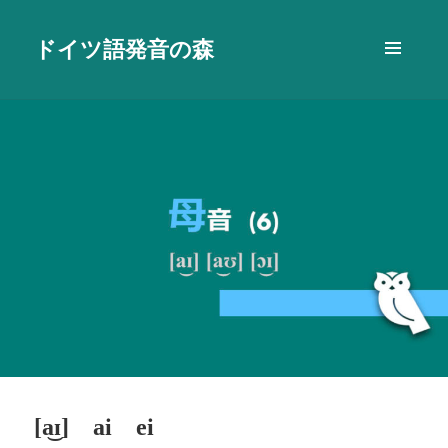
ドイツ語発音の森
メニュ
ーとウ
ィジェ
ット
[a͜ɪ] ai ei