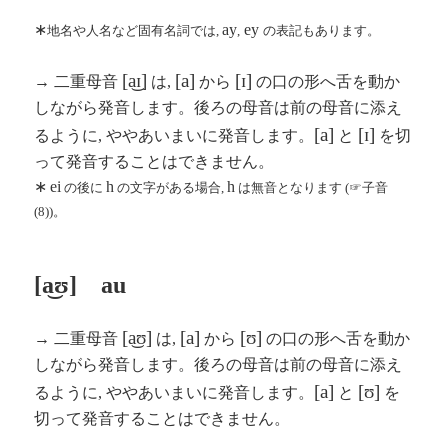
∗
ay
ey
地名や人名など固有名詞では,
,
の表記もあります。
[a͜ɪ]
[a]
[ɪ]
→ 二重母音
は,
から
の口の形へ舌を動か
しながら発音します。後ろの母音は前の母音に添え
[a]
[ɪ]
るように, ややあいまいに発音します。
と
を切
って発音することはできません。
∗
ei
h
h
の後に
の文字がある場合,
は無音となります
(
☞子音
(
8
))
。
[a͜ʊ] au
[a͜ʊ]
[a]
[ʊ]
→ 二重母音
は,
から
の口の形へ舌を動か
しながら発音します。後ろの母音は前の母音に添え
[a]
[ʊ]
るように, ややあいまいに発音します。
と
を
切って発音することはできません。