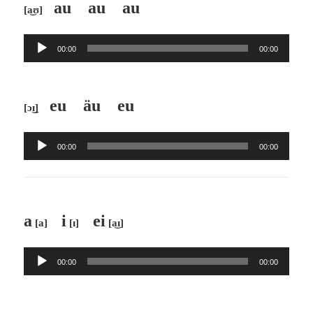
au au au
[a͜ʊ]
ー
ヤ
音
ー
00:00
00:00
声
プ
レ
eu äu eu
[ɔ͜ɪ]
ー
ヤ
音
ー
00:00
00:00
声
プ
レ
ー
a
i
ei
[a]
[ɪ]
[a͜ɪ]
ヤ
ー
音
00:00
00:00
声
プ
レ