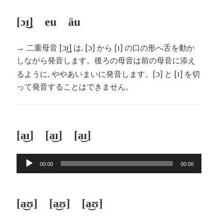
[ɔ͜ɪ] eu äu
[ɔ͜ɪ]
[ɔ]
[ɪ]
→ 二重母音
は,
から
の口の形へ舌を動か
しながら発音します。後ろの母音は前の母音に添え
[ɔ]
[ɪ]
るように, ややあいまいに発音します。
と
を切
って発音することはできません。
[a͜ɪ] [a͜ɪ] [a͜ɪ]
音
00:00
00:00
声
プ
レ
[a͜ʊ] [a͜ʊ] [a͜ʊ]
ー
ヤ