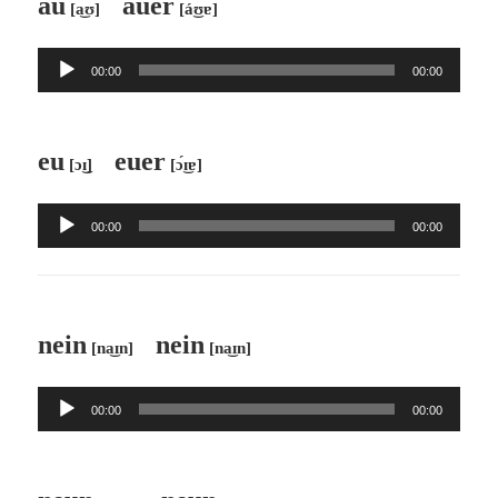
au
auer
[a͜ʊ]
[á͜ʊɐ]
ー
ヤ
音
ー
00:00
00:00
声
プ
レ
eu
euer
[ɔ͜ɪ]
[ɔ́͜ɪɐ]
ー
ヤ
音
ー
00:00
00:00
声
プ
レ
ー
nein
nein
[na͜ɪn]
[na͜ɪn]
ヤ
ー
音
00:00
00:00
声
プ
レ