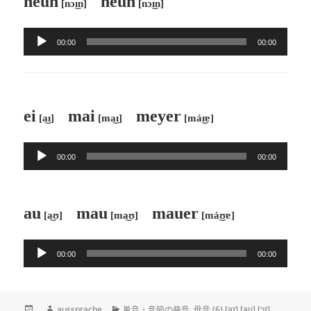
neun
neun
[nɔ͜ɪn]
[nɔ͜ɪn]
ー
ヤ
音
ー
00:00
00:00
声
プ
レ
ー
ei
mai
meyer
[a͜ɪ]
[ma͜ɪ]
[má͜ɪɐ]
ヤ
ー
音
00:00
00:00
声
プ
レ
au
mau
mauer
[a͜ʊ]
[ma͜ʊ]
[má͜ʊɐ]
ー
ヤ
音
ー
00:00
00:00
声
プ
レ
投
作
カ
aussprache
単音・音節の発音
,
母音 (6) [a͜ɪ] [a͜ʊ] [ɔ͜ɪ]