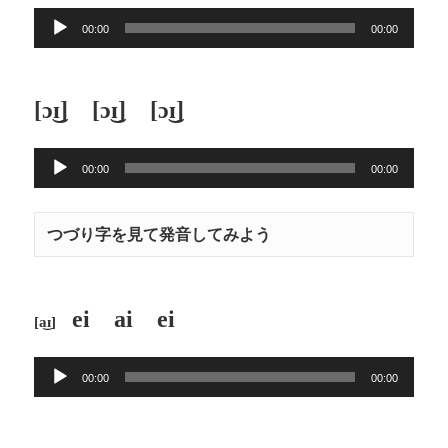
音
ー
00:00
00:00
声
プ
レ
[ɔ͜ɪ] [ɔ͜ɪ] [ɔ͜ɪ]
ー
ヤ
音
ー
00:00
00:00
声
プ
レ
つづり字を見て発音してみよう
ー
ヤ
ー
ei ai ei
[a͜ɪ]
音
00:00
00:00
声
プ
レ