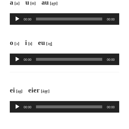
a
u
au
[a]
[ʊ]
[a͜ʊ]
ー
ヤ
音
ー
00:00
00:00
声
プ
レ
o
i
eu
[ɔ]
[ɪ]
[ɔ͜ɪ]
ー
ヤ
音
ー
00:00
00:00
声
プ
レ
ー
ei
eier
[a͜ɪ]
[á͜ɪɐ]
ヤ
ー
音
00:00
00:00
声
プ
レ