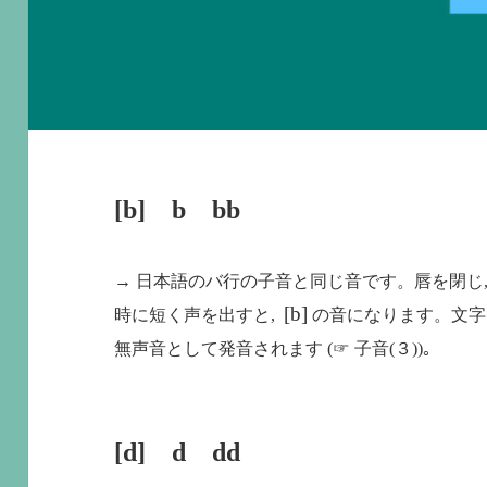
[b] b bb
→ 日本語のバ行の子音と同じ音です。唇を閉じ
[b]
時に短く声を出すと,
の音になります。文
無声音として発音されます
(
☞ 子音
(
３
))
｡
[d] d dd