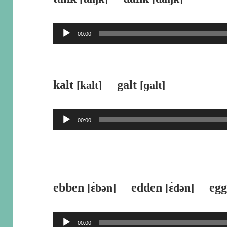
ー
ヤ
音
00:00
ー
声
プ
レ
kalt
galt
[kalt]
[ɡalt]
ー
ヤ
音
00:00
ー
声
プ
レ
ー
ebben
edden
eg
[ɛ́bən]
[ɛ́dən]
ヤ
ー
音
00:00