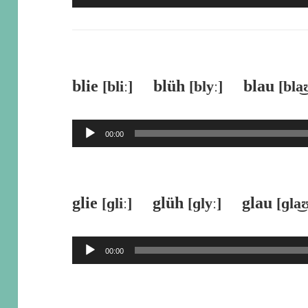
声
プ
レ
ー
blie
blüh
blau
[bliː]
[blyː]
[bla͜
ヤ
ー
音
00:00
声
プ
レ
glie
glüh
glau
[ɡliː]
[ɡlyː]
[ɡla͜
ー
ヤ
音
00:00
ー
声
プ