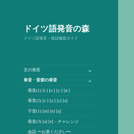
ドイツ語発音の森
ドイツ語発音・発話徹底ガイド
サ
文の発音
ブ
サ
単音・音節の発音
メ
ブ
ニ
母音(1) [iː] [eː] [yː] [øː]
メ
ュ
ニ
母音(2) [ɛː] [aː] [ɛ] [a]
ー
ュ
を
子音(1) [m] [n] [ŋ]
ー
展
を
母音(3) [ə] [ɐ] – チャレンジ
開
展
会話 〜お茶ください〜