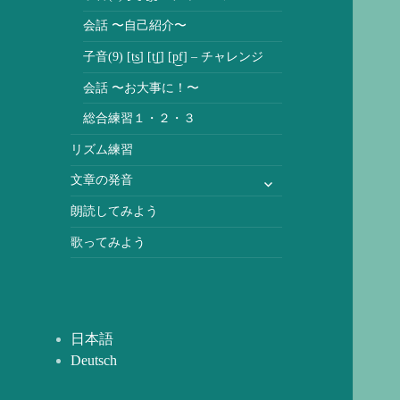
会話 〜自己紹介〜
子音(9) [t͜s] [t͜ʃ] [p͜f] – チャレンジ
会話 〜お大事に！〜
総合練習１・２・３
リズム練習
サ
文章の発音
ブ
朗読してみよう
メ
ニ
歌ってみよう
ュ
ー
を
展
日本語
開
Deutsch