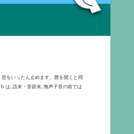
, 息をいったん止めます。唇を開くと同
b
字
は, 語末・音節末, 無声子音の前では