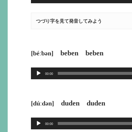
ー
声
プ
つづり字を見て発音してみよう
レ
ー
ヤ
ー
beben beben
[béːbən]
音
00:00
声
プ
レ
duden duden
[dúːdən]
ー
ヤ
音
00:00
ー
声