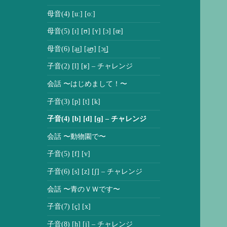
開
母音(4) [uː] [oː]
母音(5) [ɪ] [ʊ] [ʏ] [ɔ] [œ]
母音(6) [a͜ɪ] [a͜ʊ] [ɔ͜ɪ]
子音(2) [l] [ʁ] – チャレンジ
会話 〜はじめまして！〜
子音(3) [p] [t] [k]
子音(4) [b] [d] [ɡ] – チャレンジ
会話 〜動物園で〜
子音(5) [f] [v]
子音(6) [s] [z] [ʃ] – チャレンジ
会話 〜青のＶＷです〜
子音(7) [ç] [x]
子音(8) [h] [j] – チャレンジ