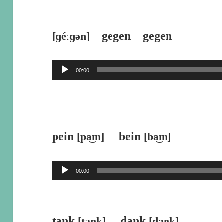
プ
レ
gegen gegen
[ɡéːɡən]
ー
ヤ
音
00:00
ー
声
プ
レ
ー
pein
bein
[pa͜ɪn]
[ba͜ɪn]
ヤ
ー
音
00:00
声
プ
レ
tank
dank
[taŋk]
[daŋk]