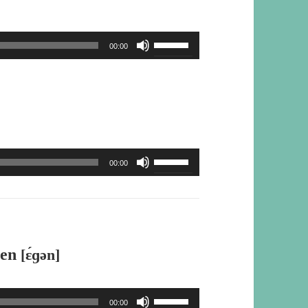
使
ム
矢
い。
っ
調
印
ボ
00:00
て
節
キ
リ
く
に
ー
ュ
だ
は
を
ー
さ
上
使
ム
い。
下
っ
調
ボ
矢
00:00
て
節
リ
印
く
に
ュ
キ
だ
は
ー
ー
さ
上
ム
を
gen
[ɛ́ɡən]
い。
下
調
使
矢
節
っ
印
ボ
00:00
に