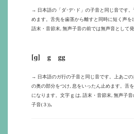
→ 日本語の「ダ･デ･ド」の子音と同じ音です。
めます。舌先を歯茎から離すと同時に短く声を
語末・音節末, 無声子音の前では無声音として
[ɡ] g gg
→ 日本語のガ行の子音と同じ音です。上あご
の奥の部分をつけ, 息をいったん止めます。舌
g
になります。文字
は, 語末・音節末, 無声
子音
(
３
))
｡