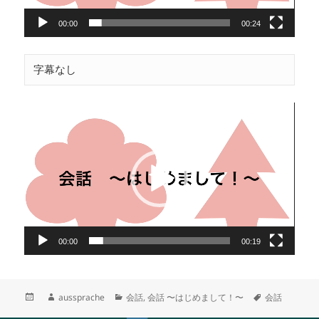
00:00
00:24
字幕なし
動
画
プ
レ
ー
ヤ
ー
00:00
00:19
投
作
カ
タ
aussprache
会話
,
会話 〜はじめまして！〜
会話
稿
成
テ
グ