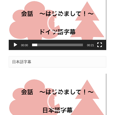
画
プ
レ
ー
ヤ
ー
00:00
00:21
日本語字幕
動
画
プ
レ
ー
ヤ
ー