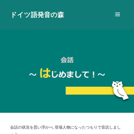
ドイツ語発音の森
メニュ
ーとウ
ィジェ
ット
会話の状況を思い浮かべ, 登場人物になったつもりで音読しまし