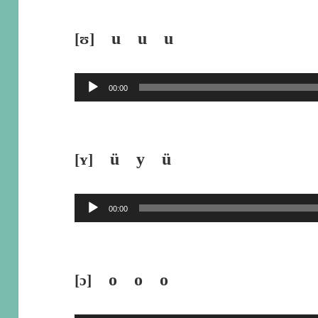
プ
レ
u u u
[ʊ]
ー
ヤ
音
00:00
ー
声
プ
レ
ü y ü
[ʏ]
ー
ヤ
音
00:00
ー
声
プ
レ
o o o
[ɔ]
ー
ヤ