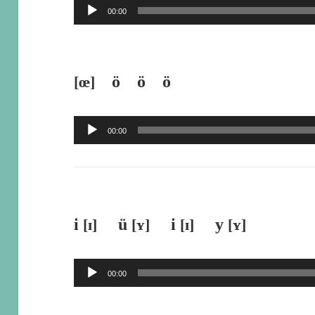
音
00:00
ー
声
プ
レ
ö ö ö
[œ]
ー
ヤ
音
00:00
ー
声
プ
レ
ー
i
ü
i
y
[ɪ]
[ʏ]
[ɪ]
[ʏ]
ヤ
ー
音
00:00
声
プ