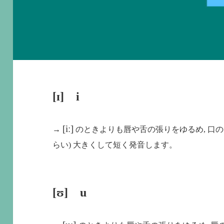
[ɪ] i
[iː]
→
のときよりも唇や舌の張りをゆるめ, 口
らい
)
大きくして短く発音します。
[ʊ] u