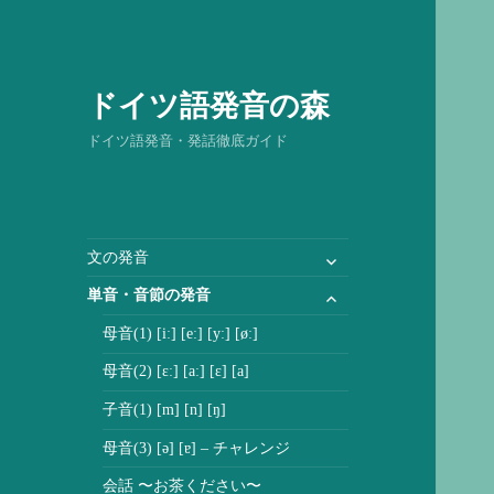
ドイツ語発音の森
ドイツ語発音・発話徹底ガイド
サ
文の発音
ブ
サ
単音・音節の発音
メ
ブ
ニ
母音(1) [iː] [eː] [yː] [øː]
メ
ュ
ニ
母音(2) [ɛː] [aː] [ɛ] [a]
ー
ュ
を
子音(1) [m] [n] [ŋ]
ー
展
を
母音(3) [ə] [ɐ] – チャレンジ
開
展
会話 〜お茶ください〜