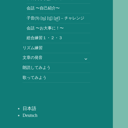
会話 〜自己紹介〜
子音(9) [t͜s] [t͜ʃ] [p͜f] – チャレンジ
会話 〜お大事に！〜
総合練習１・２・３
リズム練習
サ
文章の発音
ブ
朗読してみよう
メ
ニ
歌ってみよう
ュ
ー
を
展
日本語
開
Deutsch