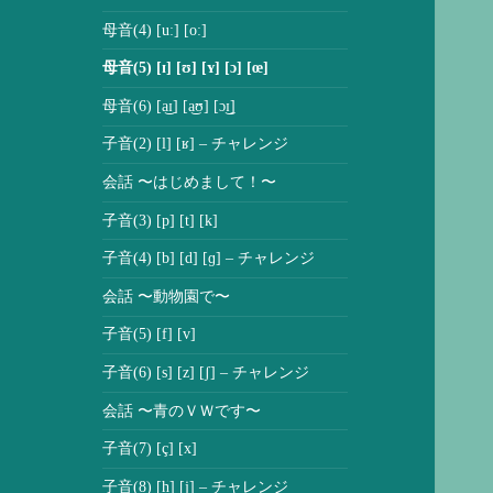
開
母音(4) [uː] [oː]
母音(5) [ɪ] [ʊ] [ʏ] [ɔ] [œ]
母音(6) [a͜ɪ] [a͜ʊ] [ɔ͜ɪ]
子音(2) [l] [ʁ] – チャレンジ
会話 〜はじめまして！〜
子音(3) [p] [t] [k]
子音(4) [b] [d] [ɡ] – チャレンジ
会話 〜動物園で〜
子音(5) [f] [v]
子音(6) [s] [z] [ʃ] – チャレンジ
会話 〜青のＶＷです〜
子音(7) [ç] [x]
子音(8) [h] [j] – チャレンジ