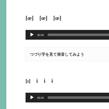
プ
レ
[œ] [œ] [œ]
ー
ヤ
音
00:00
ー
声
プ
つづり字を見て発音してみよう
レ
ー
ヤ
ー
i i i
[ɪ]
音
00:00
声