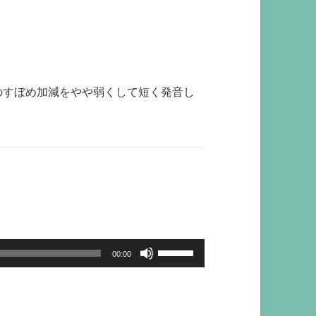
のすぼめ加減をやや弱くして短く発音し
ボ
00:00
リ
ュ
ー