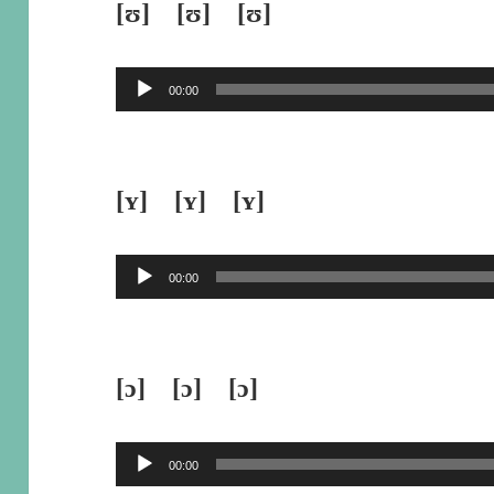
[ʊ] [ʊ] [ʊ]
ー
ヤ
音
00:00
ー
声
プ
レ
[ʏ] [ʏ] [ʏ]
ー
ヤ
音
00:00
ー
声
プ
レ
[ɔ] [ɔ] [ɔ]
ー
ヤ
音
00:00
ー
声