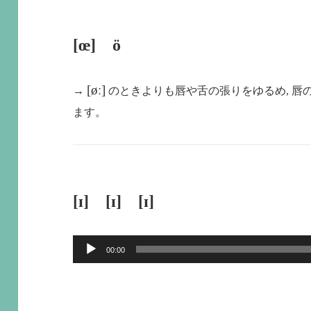
[œ] ö
[øː]
→
のときよりも唇や舌の張りをゆるめ, 唇
ます。
[ɪ] [ɪ] [ɪ]
音
00:00
声
プ
レ