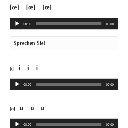
[œ] [œ] [œ]
Audio-
00:00
00:00
Player
Sprechen Sie!
i i i
[ɪ]
Audio-
00:00
00:00
Player
u u u
[ʊ]
Audio-
00:00
00:00