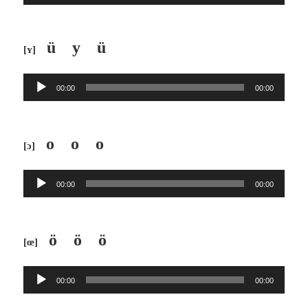
Player
ü y ü
[ʏ]
Audio-
00:00
00:00
Player
o o o
[ɔ]
Audio-
00:00
00:00
Player
ö ö ö
[œ]
Audio-
00:00
00:00
Player