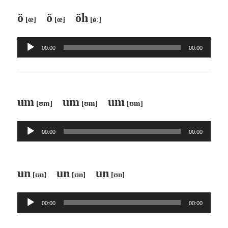
ö
ö
öh
[œ]
[œ]
[øː]
Audio-
00:00
00:00
Player
um
um
um
[ʊm]
[ʊm]
[ʊm]
Audio-
00:00
00:00
Player
un
un
un
[ʊn]
[ʊn]
[ʊn]
Audio-
00:00
00:00
Player