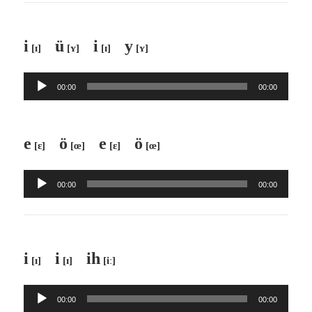
i
ü
i
y
[ɪ]
[ʏ]
[ɪ]
[ʏ]
Audio-
00:00
00:00
Player
e
ö
e
ö
[ɛ]
[œ]
[ɛ]
[œ]
Audio-
00:00
00:00
Player
i
i
ih
[ɪ]
[ɪ]
[iː]
Audio-
00:00
00:00
Player