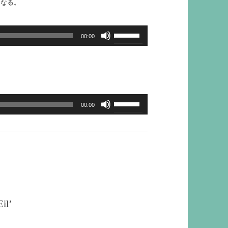
となる。
ボ
00:00
リ
ュ
ー
ム
ボ
00:00
調
リ
節
ュ
に
ー
は
ム
上
調
下
節
Eil’
矢
に
印
は