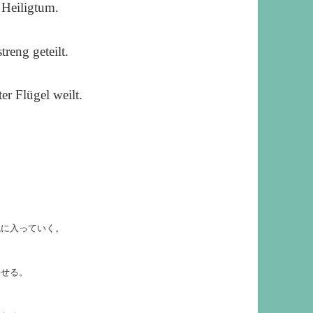
っ
 Heiligtum.
キ
上
て
ー
下
く
reng geteilt.
を
矢
だ
使
印
さ
r Flügel weilt.
っ
キ
い。
て
ー
く
を
だ
使
さ
っ
い。
て
域に入っていく。
く
だ
わせる。
さ
い。