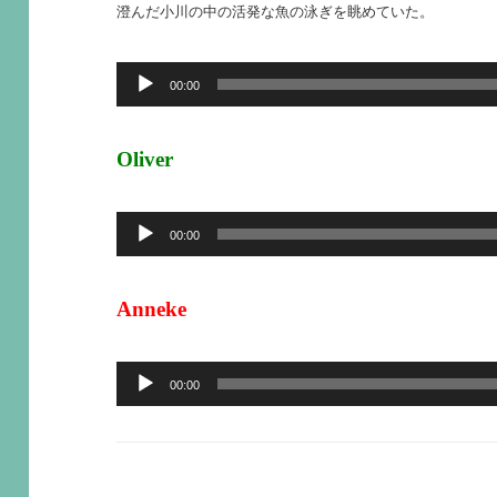
澄んだ小川の中の活発な魚の泳ぎを眺めていた。
音
00:00
声
プ
Oliver
レ
ー
音
00:00
ヤ
声
ー
プ
Anneke
レ
ー
音
00:00
ヤ
声
ー
プ
レ