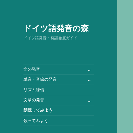
ドイツ語発音の森
ドイツ語発音・発話徹底ガイド
サ
文の発音
ブ
サ
単音・音節の発音
メ
ブ
ニ
リズム練習
メ
ュ
ニ
サ
文章の発音
ー
ュ
ブ
を
朗読してみよう
ー
メ
展
を
ニ
歌ってみよう
開
展
ュ