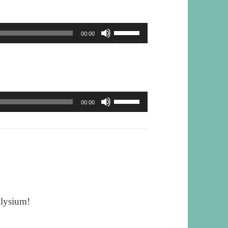
ー
ム
ボ
00:00
調
リ
節
ュ
に
ー
は
ム
ボ
上
00:00
調
リ
下
節
ュ
矢
に
ー
印
は
ム
キ
上
調
ー
下
節
を
Elysium!
矢
に
使
印
は