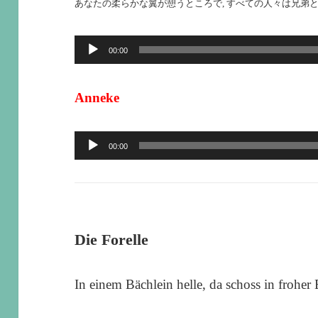
あなたの柔らかな翼が憩うところで, すべての人々は兄弟
音
00:00
声
プ
Anneke
レ
ー
音
00:00
ヤ
声
ー
プ
レ
ー
Die Forelle
ヤ
ー
In einem Bächlein helle, da schoss in froher 