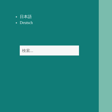
開
ー
を
展
日本語
開
Deutsch
検
索: