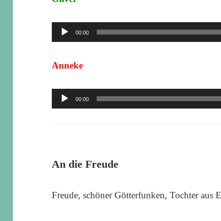
レ
ー
音
00:00
ヤ
声
ー
プ
Anneke
レ
ー
音
00:00
ヤ
声
ー
プ
レ
ー
An die Freude
ヤ
ー
Freude, schöner Götterfunken, Tochter aus 