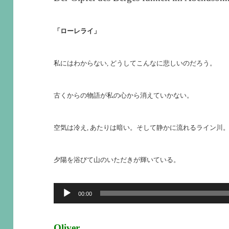
「ローレライ」
私にはわからない, どうしてこんなに悲しいのだろう。
古くからの物語が私の心から消えていかない。
空
気は冷え, あたりは暗い。そして静かに流れるライン川
夕
陽を浴びて山のいただきが輝いている。
音
00:00
声
プ
Oliver