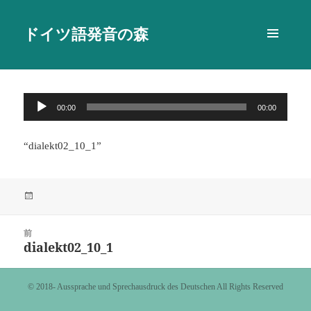
ドイツ語発音の森
メニュ
ーとウ
ィジェ
ット
音
00:00
00:00
声
プ
“dialekt02_10_1”
レ
ー
ヤ
投
ー
稿
日:
投
前
稿
dialekt02_10_1
前
ナ
の
ビ
投
©️ 2018- Aussprache und Sprechausdruck des Deutschen All Rights Reserved
ゲ
稿:
ー