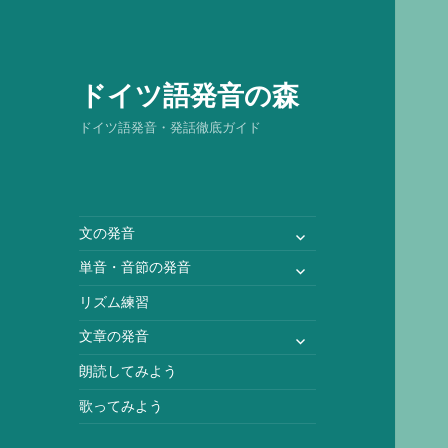
ドイツ語発音の森
ドイツ語発音・発話徹底ガイド
サ
文の発音
ブ
サ
単音・音節の発音
メ
ブ
ニ
リズム練習
メ
ュ
ニ
サ
文章の発音
ー
ュ
ブ
を
朗読してみよう
ー
メ
展
を
ニ
歌ってみよう
開
展
ュ