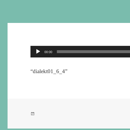
音
00:00
声
プ
“dialekt01_6_4”
レ
ー
ヤ
ー
投
稿
日: