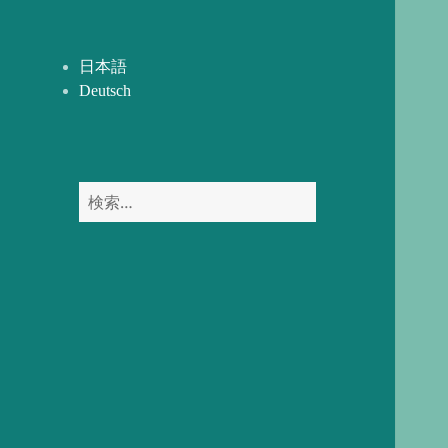
開
ー
を
展
日本語
開
Deutsch
検
索: