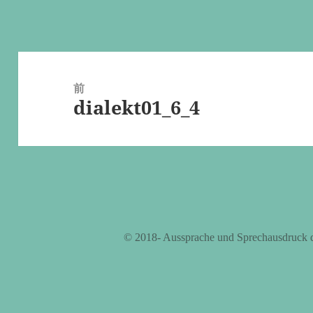
投
稿
前
dialekt01_6_4
ナ
前
ビ
の
ゲ
投
ー
稿:
シ
ョ
ン
©️ 2018- Aussprache und Sprechausdruck 