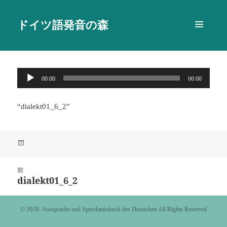
ドイツ語発音の森
メニュ
ーとウ
ィジェ
ット
音
00:00
00:00
声
プ
“dialekt01_6_2”
レ
ー
ヤ
投
ー
稿
日:
投
前
稿
dialekt01_6_2
前
ナ
の
ビ
投
©️ 2018- Aussprache und Sprechausdruck des Deutschen All Rights Reserved
ゲ
稿:
ー