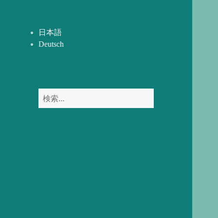
開
ー
を
展
日本語
開
Deutsch
検
索: