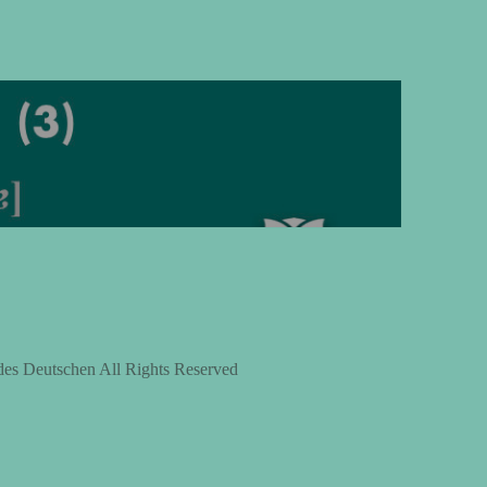
上
下
矢
印
キ
ー
を
使
っ
て
く
des Deutschen All Rights Reserved
だ
さ
い。