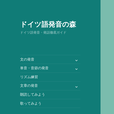
ドイツ語発音の森
ドイツ語発音・発話徹底ガイド
サ
文の発音
ブ
サ
単音・音節の発音
メ
ブ
ニ
リズム練習
メ
ュ
ニ
サ
文章の発音
ー
ュ
ブ
を
朗読してみよう
ー
メ
展
を
ニ
歌ってみよう
開
展
ュ