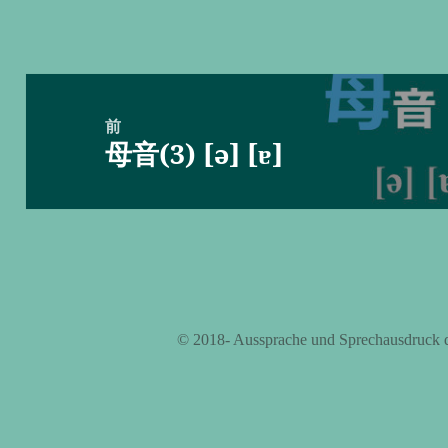
投
稿
前
母音(3) [ə] [ɐ]
ナ
前
ビ
の
ゲ
投
ー
稿:
シ
ョ
ン
©️ 2018- Aussprache und Sprechausdruck 