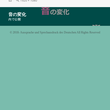
投
フ
1920 × 1080
稿
ル
日:
サ
投
音の変化
イ
稿
ズ
内で公開
ナ
ビ
©️ 2018- Aussprache und Sprechausdruck des Deutschen All Rights Reserved
ゲ
ー
シ
ョ
ン