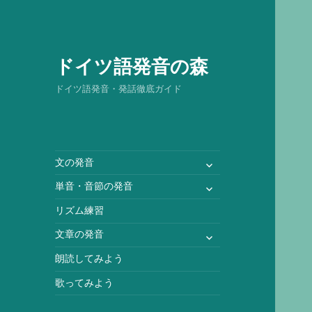
ドイツ語発音の森
ドイツ語発音・発話徹底ガイド
サ
文の発音
ブ
サ
単音・音節の発音
メ
ブ
ニ
リズム練習
メ
ュ
ニ
サ
文章の発音
ー
ュ
ブ
を
朗読してみよう
ー
メ
展
を
ニ
歌ってみよう
開
展
ュ