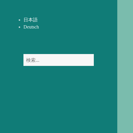
開
ー
を
展
日本語
開
Deutsch
検
索: