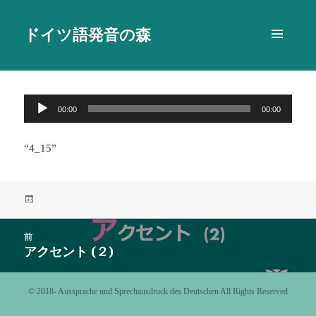
ドイツ語発音の森
メニュ
ーとウ
ィジェ
ット
音
00:00
00:00
声
プ
“4_15”
レ
ー
ヤ
投
ー
稿
日:
投
前
稿
アクセント (２)
前
ナ
の
ビ
投
©️ 2018- Aussprache und Sprechausdruck des Deutschen All Rights Reserved
ゲ
稿:
ー