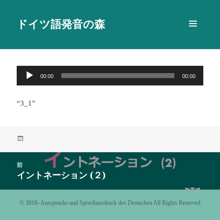
ドイツ語発音の森
メニュ
ーとウ
ィジェ
ット
音
00:00
00:00
声
プ
“3_1”
レ
ー
ヤ
投
ー
稿
日:
投
前
稿
イントネーション (２)
前
ナ
の
ビ
投
©️ 2018- Aussprache und Sprechausdruck des Deutschen All Rights Reserved
ゲ
稿:
ー