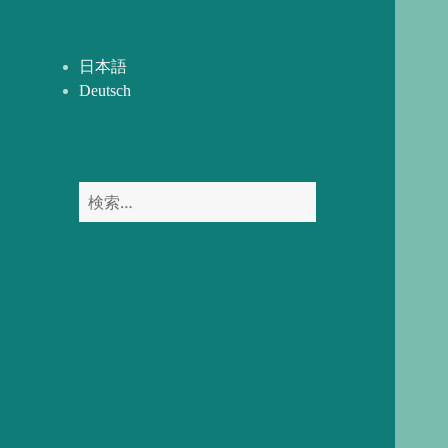
開
ー
を
展
日本語
開
Deutsch
検
索: