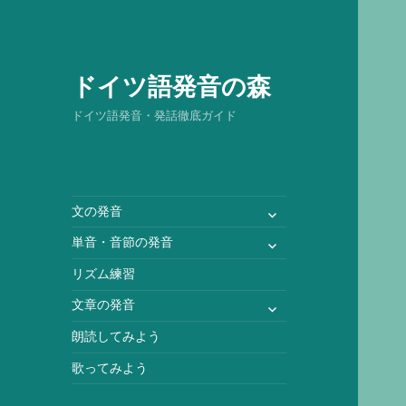
ドイツ語発音の森
ドイツ語発音・発話徹底ガイド
サ
文の発音
ブ
サ
単音・音節の発音
メ
ブ
ニ
リズム練習
メ
ュ
ニ
サ
文章の発音
ー
ュ
ブ
を
朗読してみよう
ー
メ
展
を
ニ
歌ってみよう
開
展
ュ