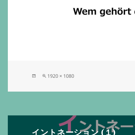
投
フ
1920 × 1080
稿
ル
日:
サ
イ
ズ
投
稿
イントネーション (１)