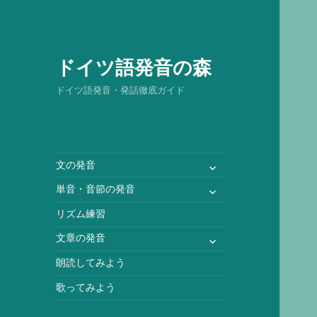
ドイツ語発音の森
ドイツ語発音・発話徹底ガイド
サ
文の発音
ブ
サ
単音・音節の発音
メ
ブ
ニ
リズム練習
メ
ュ
ニ
サ
文章の発音
ー
ュ
ブ
を
朗読してみよう
ー
メ
展
を
ニ
歌ってみよう
開
展
ュ