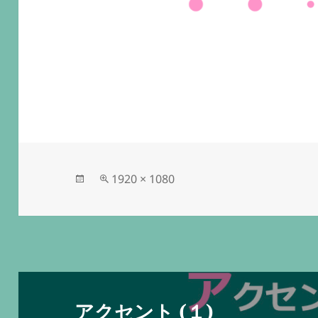
投
フ
1920 × 1080
稿
ル
日:
サ
イ
ズ
投
稿
アクセント (１)