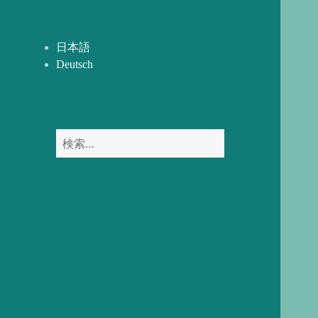
開
ー
を
展
日本語
開
Deutsch
検
索: