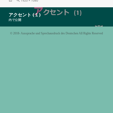
投
フ
1920 × 1080
稿
ル
日:
サ
投
アクセント (１)
イ
稿
ズ
内で公開
ナ
ビ
©️ 2018- Aussprache und Sprechausdruck des Deutschen All Rights Reserved
ゲ
ー
シ
ョ
ン