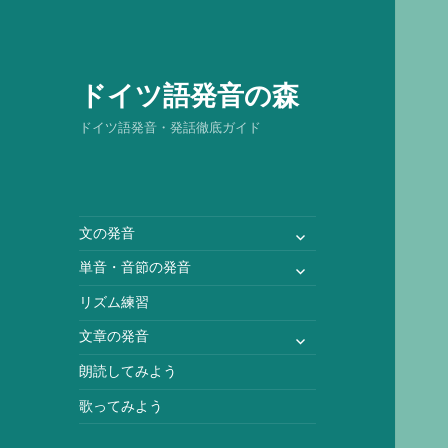
ドイツ語発音の森
ドイツ語発音・発話徹底ガイド
サ
文の発音
ブ
サ
単音・音節の発音
メ
ブ
ニ
リズム練習
メ
ュ
ニ
サ
文章の発音
ー
ュ
ブ
を
朗読してみよう
ー
メ
展
を
ニ
歌ってみよう
開
展
ュ