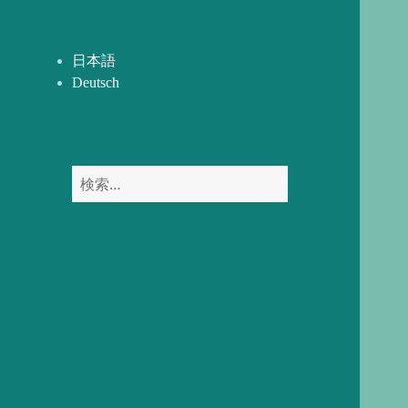
開
ー
を
展
日本語
開
Deutsch
検
索: