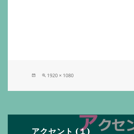
投
フ
1920 × 1080
稿
ル
日:
サ
イ
ズ
投
稿
アクセント (１)