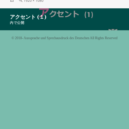
投
フ
1920 × 1080
稿
ル
日:
サ
投
アクセント (１)
イ
稿
ズ
内で公開
ナ
ビ
©️ 2018- Aussprache und Sprechausdruck des Deutschen All Rights Reserved
ゲ
ー
シ
ョ
ン