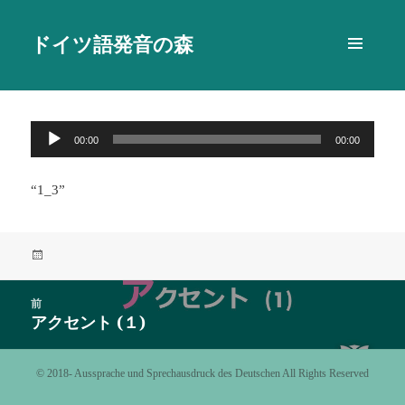
ドイツ語発音の森
メニュ
ーとウ
ィジェ
ット
音
00:00
00:00
声
プ
“1_3”
レ
ー
ヤ
投
ー
稿
日:
投
前
稿
アクセント (１)
前
ナ
の
ビ
投
©️ 2018- Aussprache und Sprechausdruck des Deutschen All Rights Reserved
ゲ
稿:
ー