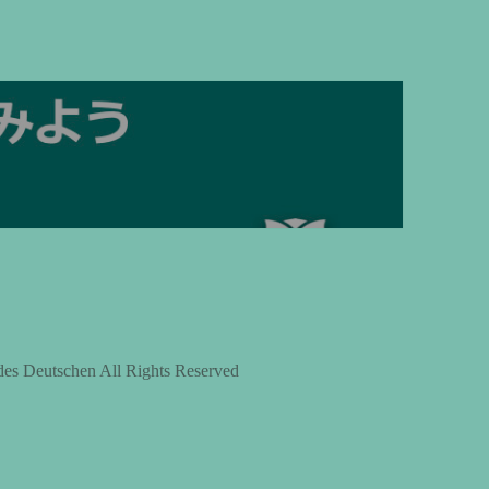
上
下
矢
印
キ
ー
を
使
っ
て
く
des Deutschen All Rights Reserved
だ
さ
い。