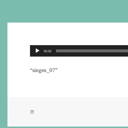
音
00:00
声
プ
“singen_07”
レ
ー
ヤ
ー
投
稿
日: