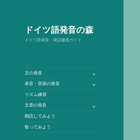
ドイツ語発音の森
ドイツ語発音・発話徹底ガイド
サ
文の発音
ブ
サ
単音・音節の発音
メ
ブ
ニ
リズム練習
メ
ュ
ニ
サ
文章の発音
ー
ュ
ブ
を
朗読してみよう
ー
メ
展
を
ニ
歌ってみよう
開
展
ュ