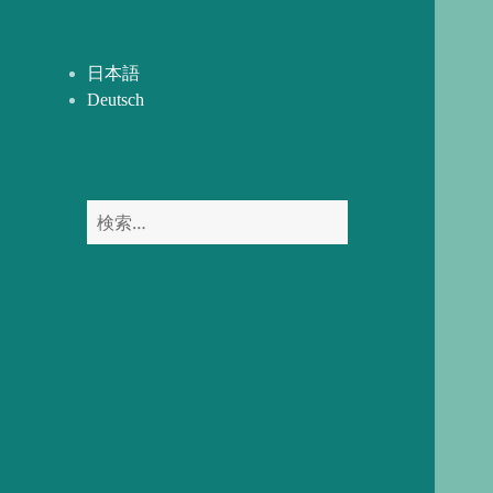
開
ー
を
展
日本語
開
Deutsch
検
索: