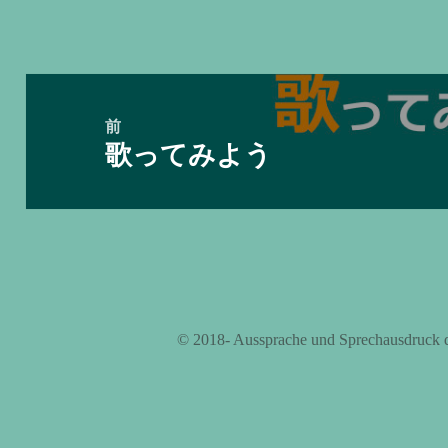
投
稿
前
歌ってみよう
ナ
前
ビ
の
ゲ
投
ー
稿:
シ
ョ
ン
©️ 2018- Aussprache und Sprechausdruck 