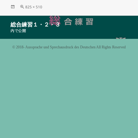
投
フ
825 × 510
稿
ル
日:
サ
投
総合練習１・２・３
イ
稿
ズ
内で公開
ナ
ビ
©️ 2018- Aussprache und Sprechausdruck des Deutschen All Rights Reserved
ゲ
ー
シ
ョ
ン