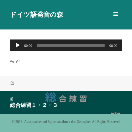
ドイツ語発音の森
メニュ
ーとウ
ィジェ
ット
音
00:00
00:00
声
プ
“s_6”
レ
ー
ヤ
投
ー
稿
日:
投
前
稿
総合練習１・２・３
前
ナ
の
ビ
投
©️ 2018- Aussprache und Sprechausdruck des Deutschen All Rights Reserved
ゲ
稿:
ー