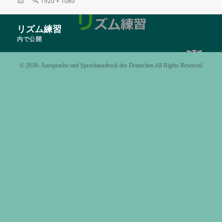
投
フ
1920 × 1080
稿
ル
日:
サ
投
リズム練習
イ
稿
ズ
内で公開
ナ
ビ
©️ 2018- Aussprache und Sprechausdruck des Deutschen All Rights Reserved
ゲ
ー
シ
ョ
ン