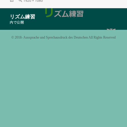
投
フ
1920 × 1080
稿
ル
日:
サ
投
リズム練習
イ
稿
ズ
内で公開
ナ
ビ
©️ 2018- Aussprache und Sprechausdruck des Deutschen All Rights Reserved
ゲ
ー
シ
ョ
ン