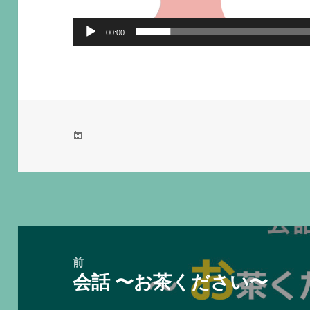
00:00
投
稿
日:
投
稿
前
会話 〜お茶ください〜
ナ
前
ビ
の