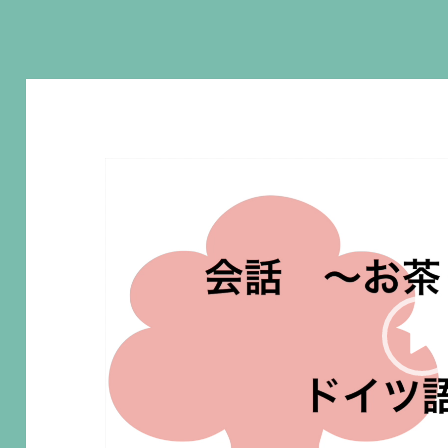
動
画
プ
レ
ー
ヤ
ー