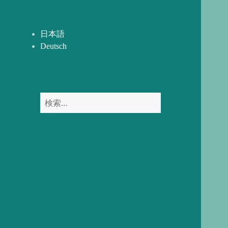
開
ー
を
展
日本語
開
Deutsch
検
索: