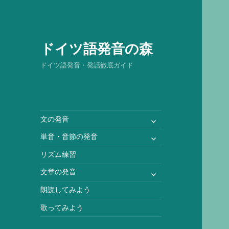
ドイツ語発音の森
ドイツ語発音・発話徹底ガイド
サ
文の発音
ブ
サ
単音・音節の発音
メ
ブ
ニ
リズム練習
メ
ュ
ニ
サ
文章の発音
ー
ュ
ブ
を
朗読してみよう
ー
メ
展
を
ニ
歌ってみよう
開
展
ュ