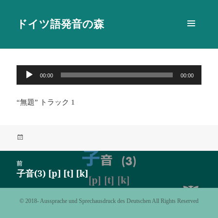
ドイツ語発音の森
メニュ
ーとウ
ィジェ
ット
音
00:00
00:00
声
プ
“無題” トラック 1
レ
ー
ヤ
投
ー
稿
日:
投
前
稿
子音(3) [p] [t] [k]
前
ナ
の
ビ
投
©️ 2018- Aussprache und Sprechausdruck des Deutschen All Rights Reserved
ゲ
稿:
ー