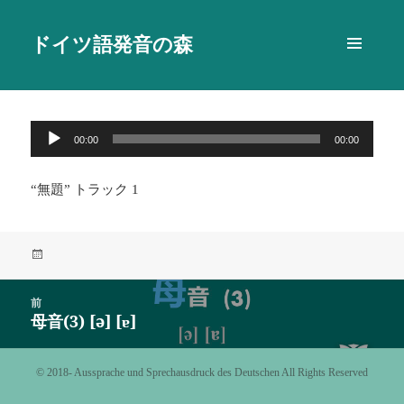
ドイツ語発音の森
メニュ
ーとウ
ィジェ
ット
音
00:00
00:00
声
プ
“無題” トラック 1
レ
ー
ヤ
投
ー
稿
日:
投
前
稿
母音(3) [ə] [ɐ]
前
ナ
の
ビ
投
©️ 2018- Aussprache und Sprechausdruck des Deutschen All Rights Reserved
ゲ
稿:
ー