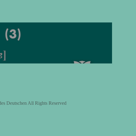
上
下
矢
印
キ
ー
を
使
っ
て
く
des Deutschen All Rights Reserved
だ
さ
い。