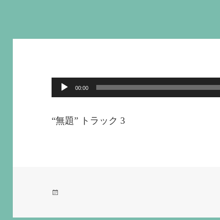
音
00:00
声
プ
“無題” トラック 3
レ
ー
ヤ
ー
投
稿
日: