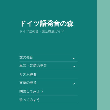
ドイツ語発音の森
ドイツ語発音・発話徹底ガイド
サ
文の発音
ブ
サ
単音・音節の発音
メ
ブ
ニ
リズム練習
メ
ュ
ニ
サ
文章の発音
ー
ュ
ブ
を
朗読してみよう
ー
メ
展
を
ニ
歌ってみよう
開
展
ュ