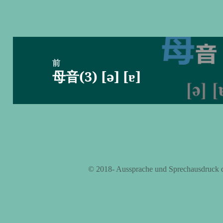
投
稿
前
母音(3) [ə] [ɐ]
ナ
前
ビ
の
ゲ
投
ー
稿:
シ
ョ
ン
©️ 2018- Aussprache und Sprechausdruck 