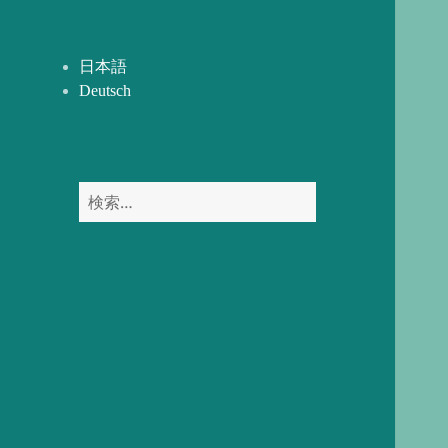
開
ー
を
展
日本語
開
Deutsch
検
索: