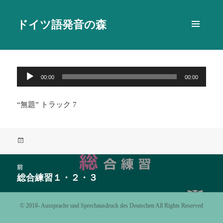
ドイツ語発音の森
メニュ
ーとウ
ィジェ
ット
音
00:00
00:00
声
プ
“無題” トラック 7
レ
ー
ヤ
投
ー
稿
日:
投
前
稿
総合練習１・２・３
前
ナ
の
ビ
投
©️ 2018- Aussprache und Sprechausdruck des Deutschen All Rights Reserved
ゲ
稿:
ー