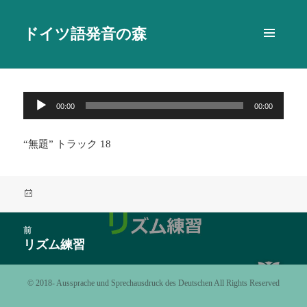
ドイツ語発音の森
メニュ
ーとウ
ィジェ
ット
音
00:00
00:00
声
プ
“無題” トラック 18
レ
ー
ヤ
投
ー
稿
日:
投
前
稿
リズム練習
前
ナ
の
ビ
投
©️ 2018- Aussprache und Sprechausdruck des Deutschen All Rights Reserved
ゲ
稿:
ー