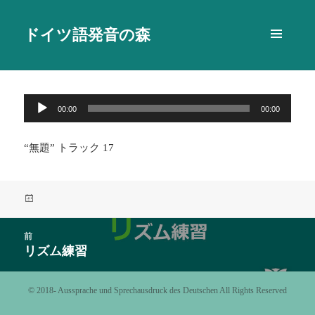
ドイツ語発音の森
メニュ
ーとウ
ィジェ
ット
音
00:00
00:00
声
プ
“無題” トラック 17
レ
ー
ヤ
投
ー
稿
日:
投
前
稿
リズム練習
前
ナ
の
ビ
投
©️ 2018- Aussprache und Sprechausdruck des Deutschen All Rights Reserved
ゲ
稿:
ー