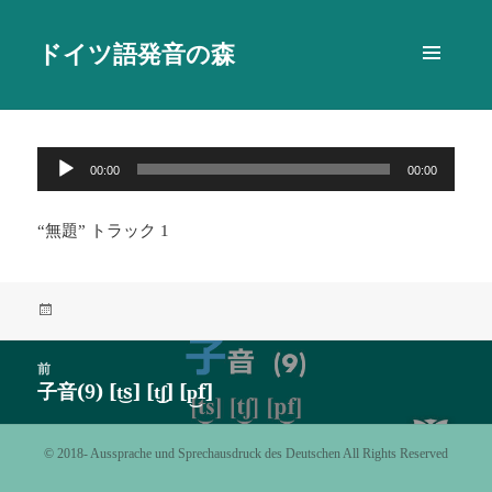
ドイツ語発音の森
メニュ
ーとウ
ィジェ
ット
音
00:00
00:00
声
プ
“無題” トラック 1
レ
ー
ヤ
投
ー
稿
日:
投
前
稿
子音(9) [t͜s] [t͜ʃ] [p͜f]
前
ナ
の
ビ
投
©️ 2018- Aussprache und Sprechausdruck des Deutschen All Rights Reserved
ゲ
稿:
ー