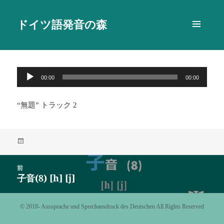
ドイツ語発音の森
メニュ
ーとウ
ィジェ
ット
音
00:00
00:00
声
プ
“無題” トラック 2
レ
ー
ヤ
投
ー
稿
日:
投
前
稿
子音(8) [h] [j]
前
ナ
の
ビ
投
©️ 2018- Aussprache und Sprechausdruck des Deutschen All Rights Reserved
ゲ
稿:
ー