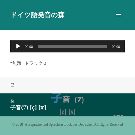
ドイツ語発音の森
メニュ
ーとウ
ィジェ
ット
音
00:00
00:00
声
プ
“無題” トラック 3
レ
ー
ヤ
投
ー
稿
日:
投
前
稿
子音(7) [ç] [x]
前
ナ
の
ビ
投
©️ 2018- Aussprache und Sprechausdruck des Deutschen All Rights Reserved
ゲ
稿:
ー