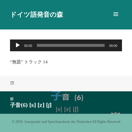
ドイツ語発音の森
メニュ
ーとウ
ィジェ
ット
音
00:00
00:00
声
プ
“無題” トラック 14
レ
ー
ヤ
投
ー
稿
日:
投
前
稿
子音(6) [s] [z] [ʃ]
前
ナ
の
ビ
投
©️ 2018- Aussprache und Sprechausdruck des Deutschen All Rights Reserved
ゲ
稿:
ー