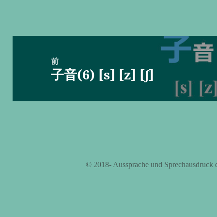
投
稿
前
子音(6) [s] [z] [ʃ]
ナ
前
ビ
の
ゲ
投
ー
稿:
シ
ョ
ン
©️ 2018- Aussprache und Sprechausdruck 