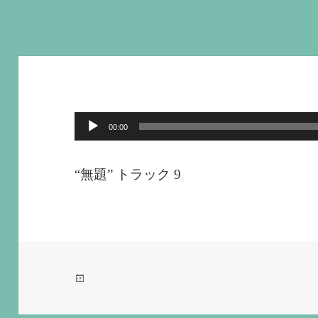
音
00:00
声
プ
“無題” トラック 9
レ
ー
ヤ
ー
投
稿
日: