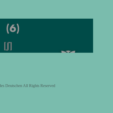
上
下
矢
印
キ
ー
を
使
っ
て
く
des Deutschen All Rights Reserved
だ
さ
い。