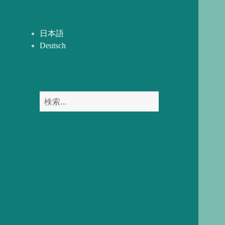
開
ー
を
展
日本語
開
Deutsch
検
索: