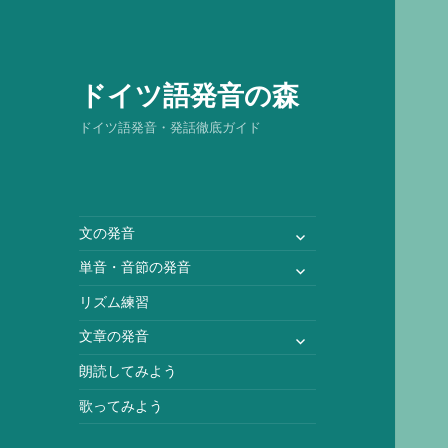
ドイツ語発音の森
ドイツ語発音・発話徹底ガイド
サ
文の発音
ブ
サ
単音・音節の発音
メ
ブ
ニ
リズム練習
メ
ュ
ニ
サ
文章の発音
ー
ュ
ブ
を
朗読してみよう
ー
メ
展
を
ニ
歌ってみよう
開
展
ュ