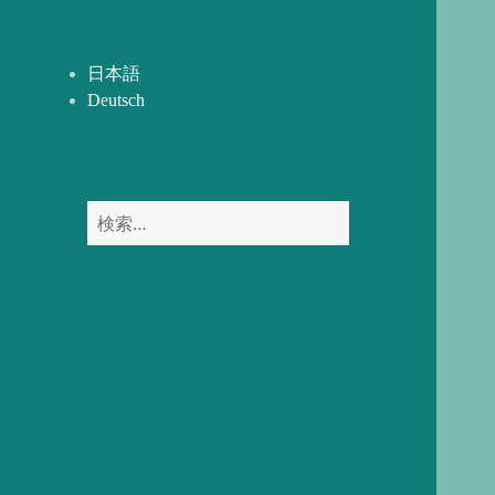
開
ー
を
展
日本語
開
Deutsch
検
索: