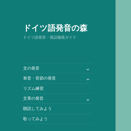
ドイツ語発音の森
ドイツ語発音・発話徹底ガイド
サ
文の発音
ブ
サ
単音・音節の発音
メ
ブ
ニ
リズム練習
メ
ュ
ニ
サ
文章の発音
ー
ュ
ブ
を
朗読してみよう
ー
メ
展
を
ニ
歌ってみよう
開
展
ュ