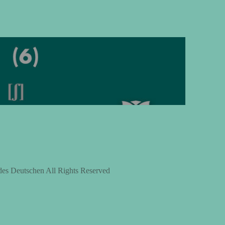
上
下
矢
印
キ
ー
を
使
っ
て
く
des Deutschen All Rights Reserved
だ
さ
い。