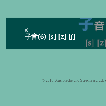
投
稿
前
子音(6) [s] [z] [ʃ]
ナ
前
ビ
の
ゲ
投
ー
稿:
シ
ョ
ン
©️ 2018- Aussprache und Sprechausdruck 