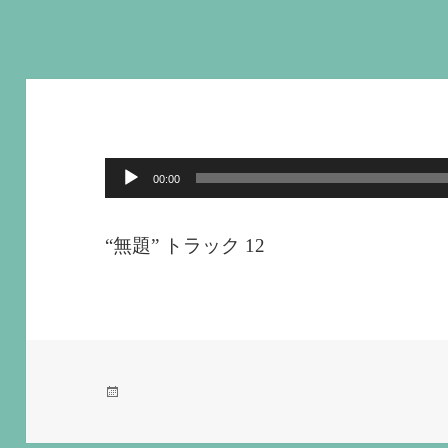
音
00:00
声
プ
“無題” トラック 12
レ
ー
ヤ
ー
投
稿
日: