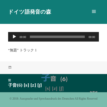
ドイツ語発音の森
メニュ
ーとウ
ィジェ
ット
音
00:00
00:00
声
プ
“無題” トラック 1
レ
ー
ヤ
投
ー
稿
日:
投
前
稿
子音(6) [s] [z] [ʃ]
前
ナ
の
ビ
投
©️ 2018- Aussprache und Sprechausdruck des Deutschen All Rights Reserved
ゲ
稿:
ー