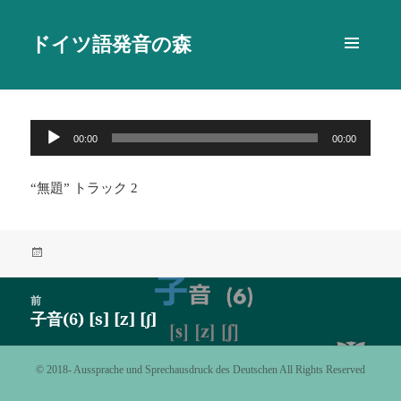
ドイツ語発音の森
メニュ
ーとウ
ィジェ
ット
音
00:00
00:00
声
プ
“無題” トラック 2
レ
ー
ヤ
投
ー
稿
日:
投
前
稿
子音(6) [s] [z] [ʃ]
前
ナ
の
ビ
投
©️ 2018- Aussprache und Sprechausdruck des Deutschen All Rights Reserved
ゲ
稿:
ー