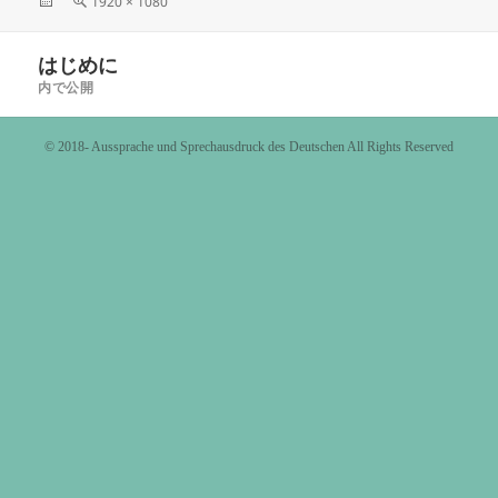
投
フ
1920 × 1080
稿
ル
日:
サ
投
はじめに
イ
稿
ズ
内で公開
ナ
ビ
©️ 2018- Aussprache und Sprechausdruck des Deutschen All Rights Reserved
ゲ
ー
シ
ョ
ン