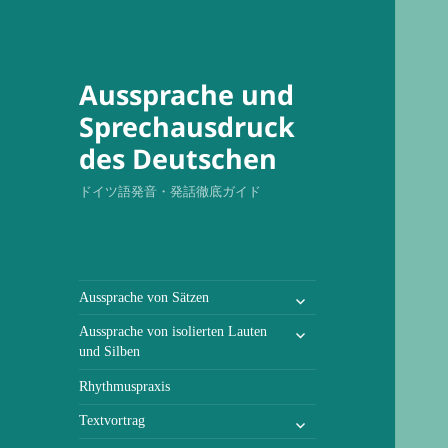
Aussprache und
Sprechausdruck
des Deutschen
ドイツ語発音・発話徹底ガイド
untermenü
Aussprache von Sätzen
öffnen
untermenü
Aussprache von isolierten Lauten
öffnen
und Silben
Rhythmuspraxis
untermenü
Textvortrag
öffnen