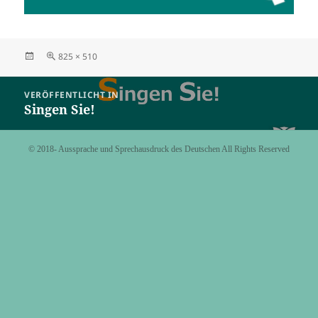
Veröffentlicht
Originalgröße
825 × 510
am
Beitragsnavigation
VERÖFFENTLICHT IN
Singen Sie!
©️ 2018- Aussprache und Sprechausdruck des Deutschen All Rights Reserved